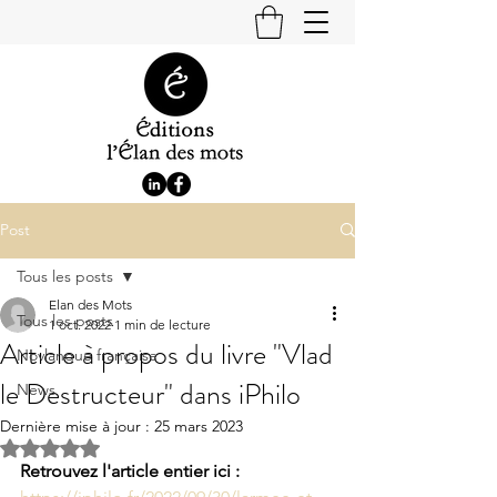
Post
Tous les posts
Elan des Mots
Tous les posts
1 oct. 2022
1 min de lecture
Article à propos du livre "Vlad
Novlangue française
le Destructeur" dans iPhilo
News
Dernière mise à jour :
25 mars 2023
Noté NaN étoiles sur 5.
Retrouvez l'article entier ici : 