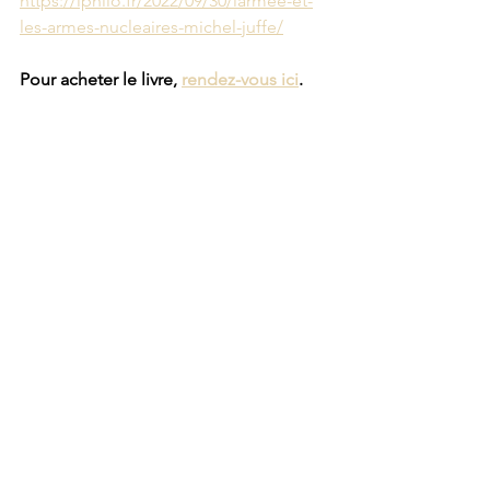
https://iphilo.fr/2022/09/30/larmee-et-
les-armes-nucleaires-michel-juffe/
Pour acheter le livre, 
rendez-vous ici
.